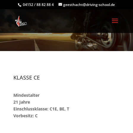
04152 / 88 82 88 4
geesthacht@driving-school.de
KLASSE CE
Mindestalter
21 Jahre
Einschlussklasse: C1E, BE, T
Vorbesitz: C