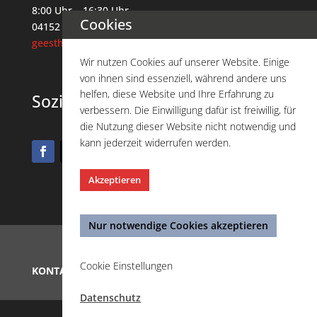
8:00 Uhr – 16:30 Uhr
Cookies
04152 / 88 82 88 4
geesthacht@driving-school.de
Wir nutzen Cookies auf unserer Website. Einige
von ihnen sind essenziell, während andere uns
helfen, diese Website und Ihre Erfahrung zu
Soziale Netzwerke
verbessern. Die Einwilligung dafür ist freiwillig, für
die Nutzung dieser Website nicht notwendig und
kann jederzeit widerrufen werden.
Akzeptieren
Nur notwendige Cookies akzeptieren
Cookie Einstellungen
KONTAKT
|
AGB
|
IMPRESSUM
|
DATENSCHUTZ
Datenschutz